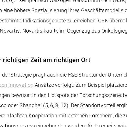
(5, 6). Exemplarisch vollzogen GlaxoSmithKlein (GSK)
 eine höhere Spezialisierung ihres Geschäftsmodells d
estimmte Indikationsgebiete zu erreichen: GSK überna
Novartis. Novartis kaufte im Gegenzug das Onkologie
 richtigen Zeit am richtigen Ort
der Strategie prägt auch die F&E-Struktur der Unterne
pen Innovation
Ansätze verfolgt. Zum Beispiel platzie
ungen bewusst in den Hotspots der Forschungsszene, be
o oder Shanghai (5, 6, 8, 12). Der Standortvorteil ergi
ereinfachten Kooperation mit externen Forschern, die 
ovationsprozess eingebunden werden. Andererseits wir