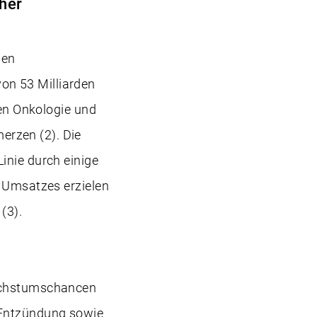
her
hen
on 53 Milliarden
hen Onkologie und
erzen (2). Die
inie durch einige
s Umsatzes erzielen
(3).
Wachstumschancen
/Entzündung sowie