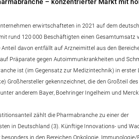
harmabranche – konzentrierter Markt mit ho
nternehmen erwirtschafteten in 2021 auf dem deutsc
it rund 120 000 Beschäftigten einen Gesamtumsatz v
e Anteil davon entfällt auf Arzneimittel aus den Bereic
 auf Präparate gegen Autoimmunkrankheiten und Schm
che ist (im Gegensatz zur Medizintechnik) in erster L
e) Großhersteller gekennzeichnet, die den Großteil de
 unter anderem Bayer, Boehringer Ingelheim und Merck 
itionsanteil zählt die Pharmabranche zu einer der
sten in Deutschland (3). Künftige Innovations- und 
er besonders in den Bereichen Onkologie, Immunologie