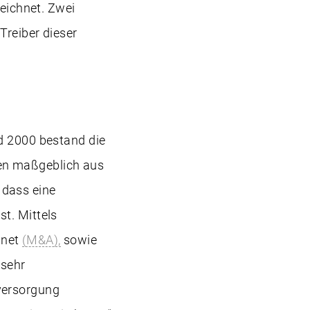
ichnet. Zwei
Treiber dieser
nd 2000 bestand die
en maßgeblich aus
 dass eine
t. Mittels
hnet
(M&A),
sowie
 sehr
versorgung