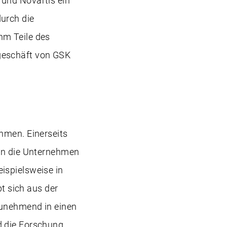
 und Novartis ein
urch die
hm Teile des
geschäft von GSK
hmen. Einerseits
ren die Unternehmen
ispielsweise in
bt sich aus der
zunehmend in einen
d die Forschung