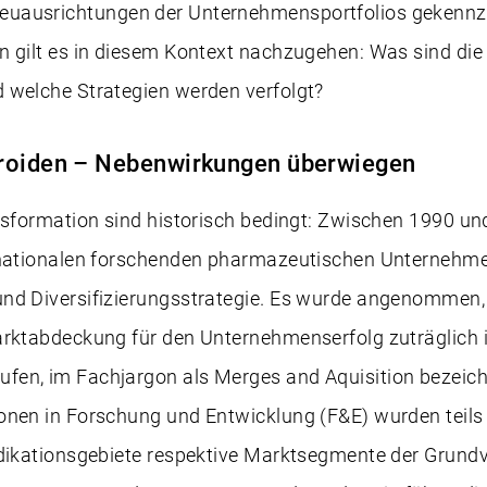
uausrichtungen der Unternehmensportfolios gekennze
 gilt es in diesem Kontext nachzugehen: Was sind die 
 welche Strategien werden verfolgt?
roiden – Nebenwirkungen überwiegen
nsformation sind historisch bedingt: Zwischen 1990 u
inationalen forschenden pharmazeutischen Unternehm
nd Diversifizierungsstrategie. Es wurde angenommen,
rktabdeckung für den Unternehmenserfolg zuträglich is
en, im Fachjargon als Merges and Aquisition bezeic
onen in Forschung und Entwicklung (F&E) wurden teils
ndikationsgebiete respektive Marktsegmente der Grund