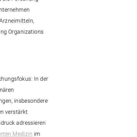
 Unternehmen
Arzneimitteln,
ing Organizations
chungsfokus: In der
imären
ungen, insbesondere
n verstärkt
sdruck adressieren
erten Medizin
im