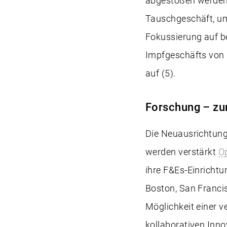
abgestoßen werden 
Tauschgeschäft, um
Fokussierung auf b
Impfgeschäfts von 
auf (5).
Forschung – zur
Die Neuausrichtung 
werden verstärkt
O
ihre F&Es-Einricht
Boston, San Francisc
Möglichkeit einer v
kollaborativen Inn