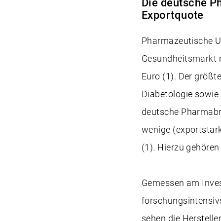
Die deutsche P
Exportquote
Pharmazeutische U
Gesundheitsmarkt m
Euro (1). Der größt
Diabetologie sowie
deutsche Pharmabran
wenige (exportstark
(1). Hierzu gehören
Gemessen am Invest
forschungsintensiv
sehen die Herstell