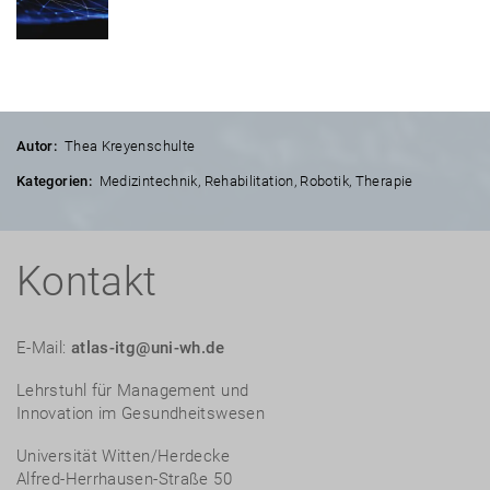
Autor:
Thea Kreyenschulte
Kategorien:
Medizintechnik
,
Rehabilitation
,
Robotik
,
Therapie
Kontakt
E-Mail:
atlas-itg@uni-wh.de
Lehrstuhl für Management und
Innovation im Gesundheitswesen
Universität Witten/Herdecke
Alfred-Herrhausen-Straße 50