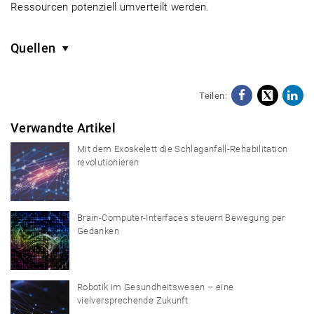
Ressourcen potenziell umverteilt werden.
Quellen
Teilen:
Facebo
X
Li
Verwandte Artikel
Mit dem Exoskelett die Schlaganfall-Rehabilitation
revolutionieren
Brain-Computer-Interfaces steuern Bewegung per
Gedanken
Robotik im Gesundheitswesen – eine
vielversprechende Zukunft