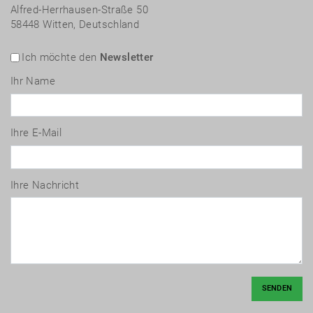
Alfred-Herrhausen-Straße 50
58448 Witten, Deutschland
Ich möchte den
Newsletter
Ihr Name
Ihre E-Mail
Ihre Nachricht
SENDEN