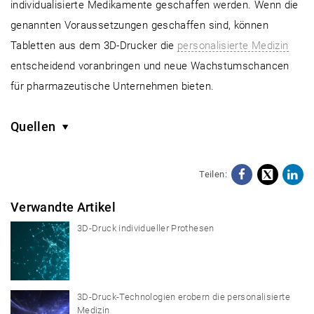
individualisierte Medikamente geschaffen werden. Wenn die
genannten Voraussetzungen geschaffen sind, können
Tabletten aus dem 3D-Drucker die
personalisierte Medizin
entscheidend voranbringen und neue Wachstumschancen
für pharmazeutische Unternehmen bieten.
Quellen
Teilen:
Facebo
X
Li
Verwandte Artikel
3D-Druck individueller Prothesen
3D-Druck-Technologien erobern die personalisierte
Medizin