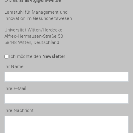
E-Mail:
atlas-itg@uni-wh.de
Lehrstuhl für Management und
Innovation im Gesundheitswesen
Universität Witten/Herdecke
Alfred-Herrhausen-Straße 50
58448 Witten, Deutschland
Ich möchte den
Newsletter
Ihr Name
Ihre E-Mail
Ihre Nachricht