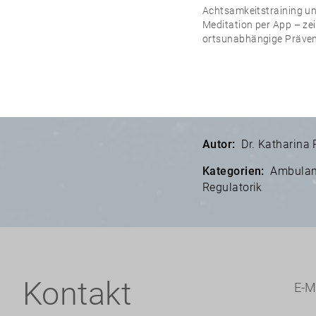
Achtsamkeitstraining u
Meditation per App – zei
ortsunabhängige Präven
Autor:
Dr. Katharina 
Kategorien:
Ambulant
Regulatorik
Kontakt
E-M