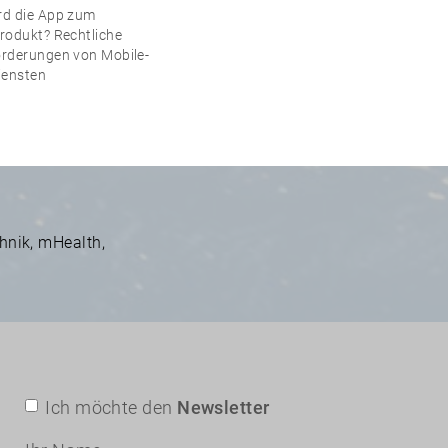
d die App zum
rodukt? Rechtliche
rderungen von Mobile-
iensten
hnik
,
mHealth
,
Ich möchte den
Newsletter