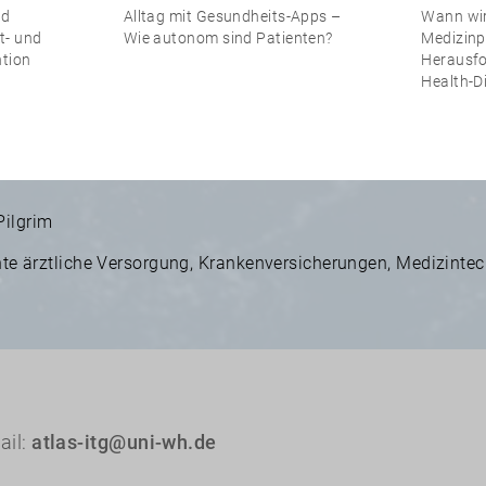
nd
Alltag mit Gesundheits-Apps –
Wann wir
t- und
Wie autonom sind Patienten?
Medizinp
tion
Herausfo
Health-D
Pilgrim
e ärztliche Versorgung
,
Krankenversicherungen
,
Medizintec
ail:
atlas-itg@uni-wh.de