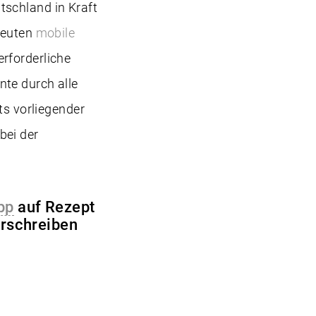
tschland in Kraft
peuten
mobile
rforderliche
te durch alle
ts vorliegender
bei der
pp
auf Rezept
erschreiben