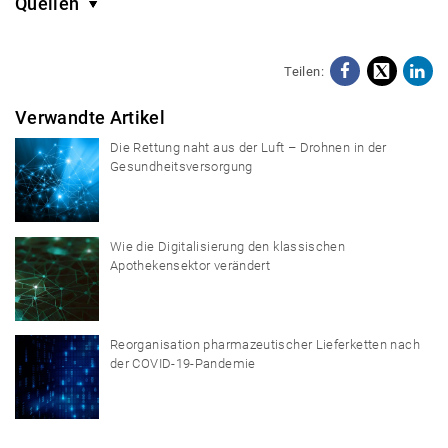
Quellen
Teilen:
Facebo
X
Li
Verwandte Artikel
Die Rettung naht aus der Luft – Drohnen in der
Gesundheitsversorgung
Wie die Digitalisierung den klassischen
Apothekensektor verändert
Reorganisation pharmazeutischer Lieferketten nach
der COVID-19-Pandemie