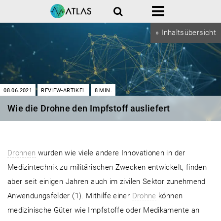
Suche
Menü
» Inhaltsübersicht
08.06.2021
REVIEW-ARTIKEL
8
MIN.
Wie die Drohne den Impfstoff ausliefert
Drohnen
wurden wie viele andere Innovationen in der
Medizintechnik zu militärischen Zwecken entwickelt, finden
aber seit einigen Jahren auch im zivilen Sektor zunehmend
Anwendungsfelder (1). Mithilfe einer
Drohne
können
medizinische Güter wie Impfstoffe oder Medikamente an