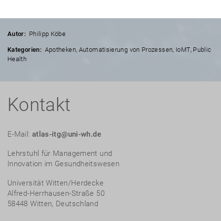
Autor:
Philipp Köbe
Kategorien:
Apotheken
,
Automatisierung von Prozessen
,
IoMT
,
Public
Health
Kontakt
E-Mail:
atlas-itg@uni-wh.de
Lehrstuhl für Management und
Innovation im Gesundheitswesen
Universität Witten/Herdecke
Alfred-Herrhausen-Straße 50
58448 Witten, Deutschland