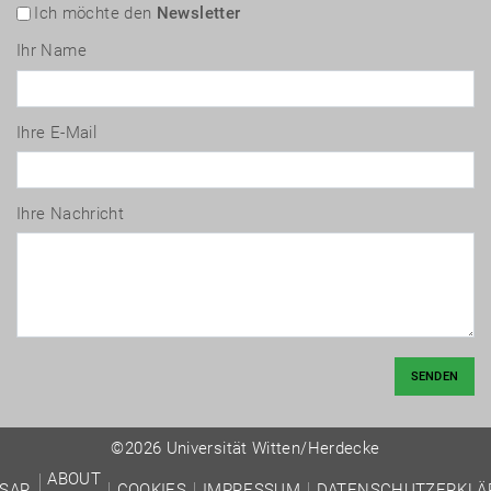
Ich möchte den
Newsletter
Ihr Name
Ihre E-Mail
Ihre Nachricht
SENDEN
©2026 Universität Witten/Herdecke
ABOUT
SAR
COOKIES
IMPRESSUM
DATENSCHUTZERKLÄ