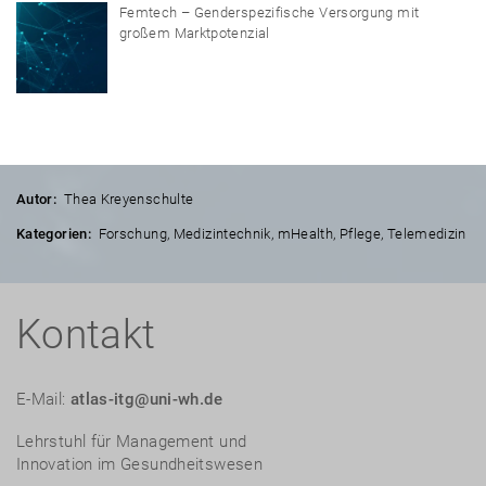
Femtech – Genderspezifische Versorgung mit
großem Marktpotenzial
Autor:
Thea Kreyenschulte
Kategorien:
Forschung
,
Medizintechnik
,
mHealth
,
Pflege
,
Telemedizin
Kontakt
E-Mail:
atlas-itg@uni-wh.de
Lehrstuhl für Management und
Innovation im Gesundheitswesen