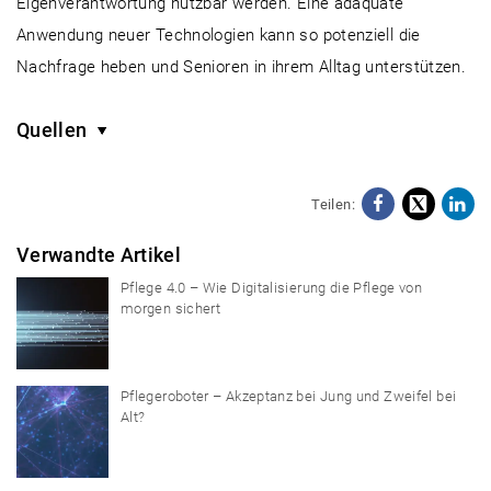
Eigenverantwortung nutzbar werden. Eine adäquate
Anwendung neuer Technologien kann so potenziell die
Nachfrage heben und Senioren in ihrem Alltag unterstützen.
Quellen
Teilen:
Facebo
X
Li
Verwandte Artikel
Pflege 4.0 – Wie Digitalisierung die Pflege von
morgen sichert
Pflegeroboter – Akzeptanz bei Jung und Zweifel bei
Alt?