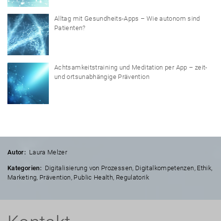
Alltag mit Gesundheits-Apps – Wie autonom sind
Patienten?
Achtsamkeitstraining und Meditation per App – zeit-
und ortsunabhängige Prävention
Autor:
Laura Melzer
Kategorien:
Digitalisierung von Prozessen
,
Digitalkompetenzen
,
Ethik
,
Marketing
,
Prävention
,
Public Health
,
Regulatorik