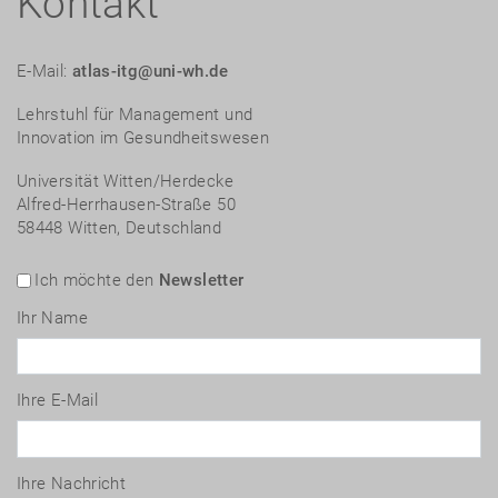
Kontakt
E-Mail:
atlas-itg@uni-wh.de
Lehrstuhl für Management und
Innovation im Gesundheitswesen
Universität Witten/Herdecke
Alfred-Herrhausen-Straße 50
58448 Witten, Deutschland
Ich möchte den
Newsletter
Ihr Name
Ihre E-Mail
Ihre Nachricht