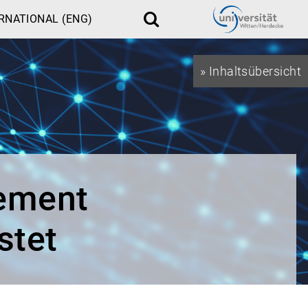
RNATIONAL (ENG)
Suche
» Inhaltsübersicht
ement
stet