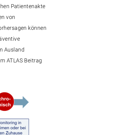
schen Patientenakte
en von
Vorhersagen können
äventive
im Ausland
im ATLAS Beitrag