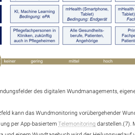
ndungsfelder des digitalen Wundmanagements, eigene
atzfeld kann das Wundmonitoring vorübergehender Wun
lung per App-basiertem
Telemonitoring
darstellen.(7). 
 und einem Wundtagebuch wird der Heilungsverlauf v