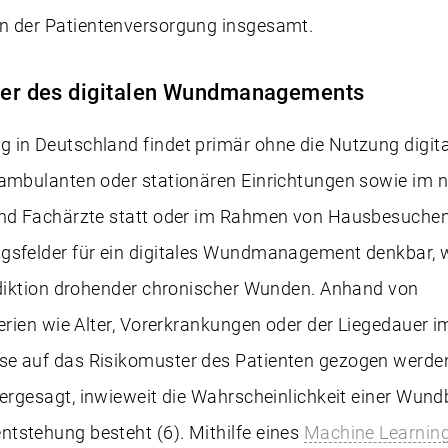
n der Patientenversorgung insgesamt.
lder des digitalen Wundmanagements
 in Deutschland findet primär ohne die Nutzung digit
 ambulanten oder stationären Einrichtungen sowie im 
und Fachärzte statt oder im Rahmen von Hausbesuchen
gsfelder für ein digitales Wundmanagement denkbar, w
rädiktion drohender chronischer Wunden. Anhand von
terien wie Alter, Vorerkrankungen oder der Liegedauer 
e auf das Risikomuster des Patienten gezogen werde
rgesagt, inwieweit die Wahrscheinlichkeit einer Wundb
tstehung besteht (6). Mithilfe eines
Machine Learnin