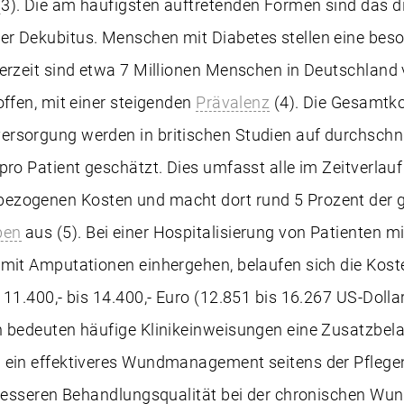
3). Die am häufigsten auftretenden Formen sind das d
r Dekubitus. Menschen mit Diabetes stellen eine bes
Derzeit sind etwa 7 Millionen Menschen in Deutschland
offen, mit einer steigenden
Prävalenz
(4). Die Gesamtko
rsorgung werden in britischen Studien auf durchschnit
pro Patient geschätzt. Dies umfasst alle im Zeitverlau
ezogenen Kosten und macht dort rund 5 Prozent der
ben
aus (5). Bei einer Hospitalisierung von Patienten m
mit Amputationen einhergehen, belaufen sich die Kost
11.400,- bis 14.400,- Euro (12.851 bis 16.267 US-Dollar
n bedeuten häufige Klinikeinweisungen eine Zusatzbel
 ein effektiveres Wundmanagement seitens der Pflege
 besseren Behandlungsqualität bei der chronischen Wun