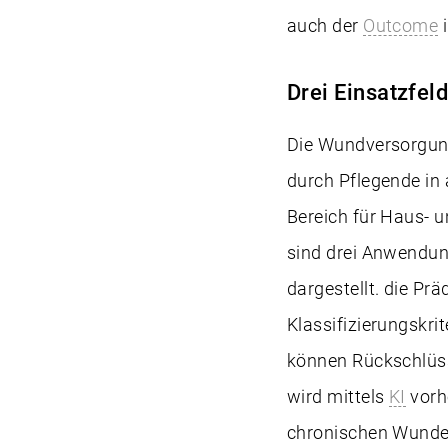
auch der
Outcome
i
Drei Einsatzfe
Die Wundversorgung
durch Pflegende in
Bereich für Haus- 
sind drei Anwendun
dargestellt. die P
Klassifizierungskri
können Rückschlüss
wird mittels
KI
vorhe
chronischen Wunden