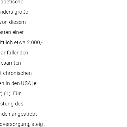
iabetische
onders große
 von diesem
sten einer
tlich etwa 2.000,-
f anfallenden
 gesamten
it chronischen
en in den USA je
) (1). Für
astung des
nden angestrebt
dversorgung, steigt