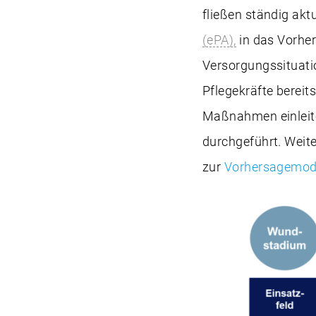
fließen ständig akt
(ePA),
in das Vorhe
Versorgungssituati
Pflegekräfte bereit
Maßnahmen einleite
durchgeführt. Weit
zur
Vorhersagemode