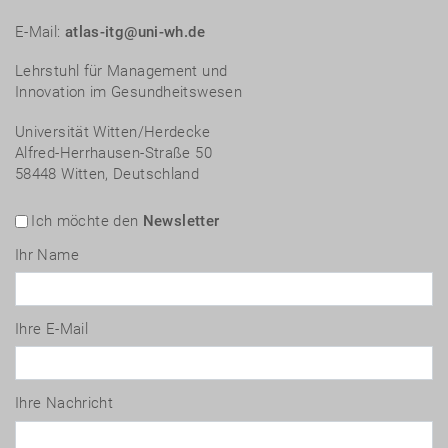
E-Mail:
atlas-itg@uni-wh.de
Lehrstuhl für Management und
Innovation im Gesundheitswesen
Universität Witten/Herdecke
Alfred-Herrhausen-Straße 50
58448 Witten, Deutschland
Ich möchte den
Newsletter
Ihr Name
Ihre E-Mail
Ihre Nachricht