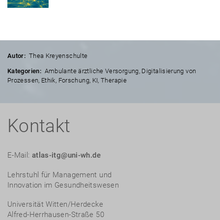
Autor:
Thea Kreyenschulte
Kategorien:
Ambulante ärztliche Versorgung
,
Digitalisierung von
Prozessen
,
Ethik
,
Forschung
,
KI
,
Therapie
Kontakt
E-Mail:
atlas-itg@uni-wh.de
Lehrstuhl für Management und
Innovation im Gesundheitswesen
Universität Witten/Herdecke
Alfred-Herrhausen-Straße 50