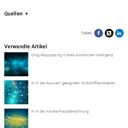
Quellen
Teilen:
Facebo
X
Li
Verwandte Artikel
Drug Repurposing mittels künstlicher Intelligenz
KI in der Auswahl geeigneter Wirkstoffkandidaten
KI in der Krankenhausabrechnung