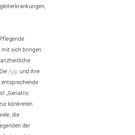
gleiterkrankungen,
 Pflegende
 mit sich bringen.
ganzheitliche
 Die
App
und ihre
d entsprechende
t „Geriatric
zur konkreten
ele, die
flegenden der