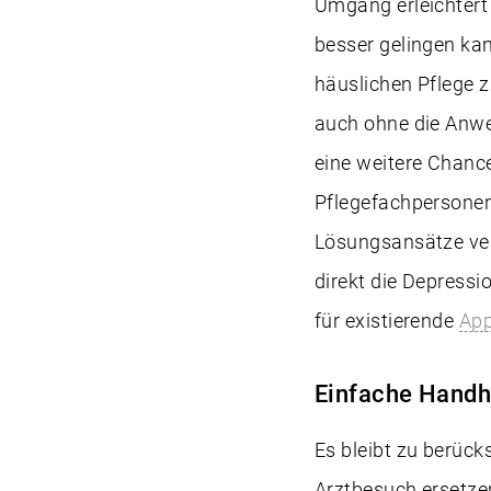
Umgang erleichtert i
besser gelingen kan
häuslichen Pflege
auch ohne die Anwe
eine weitere Chance
Pflegefachpersonen
Lösungsansätze verm
direkt die Depress
für existierende
Ap
Einfache Handha
Es bleibt zu berück
Arztbesuch ersetze