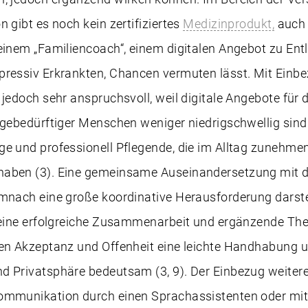
n gibt es noch kein zertifiziertes
Medizinprodukt,
auch 
einem „Familiencoach“, einem digitalen Angebot zu Ent
pressiv Erkrankten, Chancen vermuten lässt. Mit Einbe
 jedoch sehr anspruchsvoll, weil digitale Angebote für d
egebedürftiger Menschen weniger niedrigschwellig sind
e und professionell Pflegende, die im Alltag zunehmen
haben (3). Eine gemeinsame Auseinandersetzung mit 
emnach eine große koordinative Herausforderung darste
t eine erfolgreiche Zusammenarbeit und ergänzende The
ben Akzeptanz und Offenheit eine leichte Handhabung u
 Privatsphäre bedeutsam (3, 9). Der Einbezug weiterer
ommunikation durch einen Sprachassistenten oder mithi