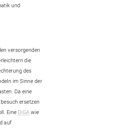
matik und
den versorgenden
leichtern die
echterung des
deln im Sinne der
sten. Da eine
ztbesuch ersetzen
ll. Eine
DiGA
wie
d auf