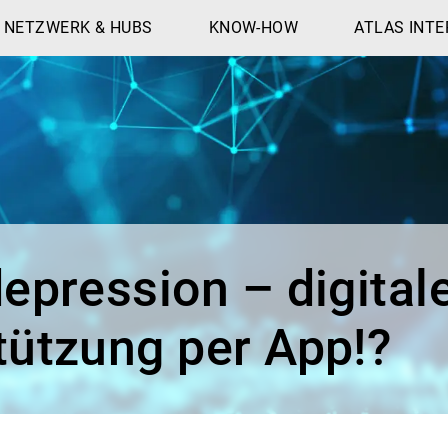
NETZWERK & HUBS
KNOW-HOW
ATLAS INTE
epression – digital
tützung per App!?