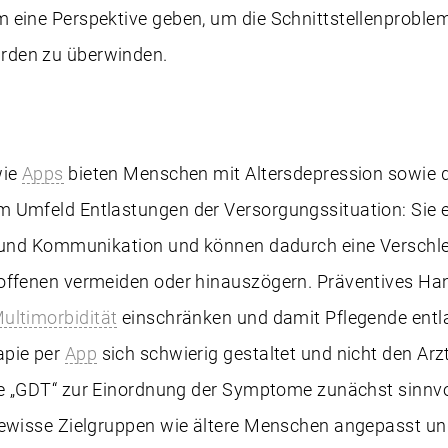
 eine Perspektive geben, um die Schnittstellenproble
den zu überwinden.
wie
Apps
bieten Menschen mit Altersdepression sowie 
 Umfeld Entlastungen der Versorgungssituation: Sie er
n und Kommunikation und können dadurch eine Verschl
offenen vermeiden oder hinauszögern. Präventives Han
ultimorbidität
einschränken und damit Pflegende entla
apie per
App
sich schwierig gestaltet und nicht den Ar
 „GDT“ zur Einordnung der Symptome zunächst sinnvo
gewisse Zielgruppen wie ältere Menschen angepasst un