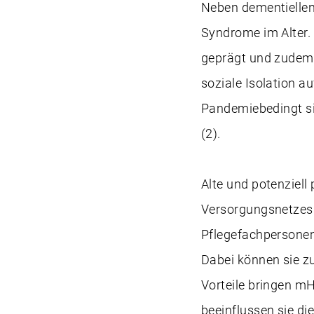
Neben dementiellen
Syndrome im Alter.
geprägt und zudem u
soziale Isolation 
Pandemiebedingt sin
(2).
Alte und potenziel
Versorgungsnetzes b
Pflegefachpersonen
Dabei können sie z
Vorteile bringen m
beeinflussen sie di