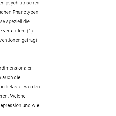
en psychiatrischen
nischen Phänotypen
e speziell die
 verstärken (1).
rventionen gefragt
hrdimensionalen
n auch die
on belastet werden.
eren. Welche
depression und wie