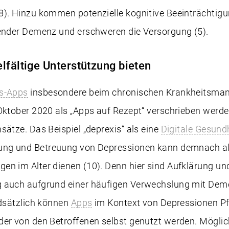
). Hinzu kommen potenzielle kognitive Beeinträchtigun
hender Demenz und erschweren die Versorgung (5).
lfältige Unterstützung bieten
s-Apps
insbesondere beim chronischen Krankheitsma
Oktober 2020 als „Apps auf Rezept“ verschrieben werde
sätze. Das Beispiel „deprexis“ als eine
Digitale Gesun
ung und Betreuung von Depressionen kann demnach al
en im Alter dienen (10). Denn hier sind Aufklärung un
g auch aufgrund einer häufigen Verwechslung mit De
ndsätzlich können
Apps
im Kontext von Depressionen Pf
er von den Betroffenen selbst genutzt werden. Möglic