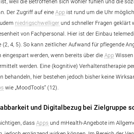
st, weil die Betroffenen sich wohler fühlen und die soz
n. Der Zugriff auf eine
App
ist rund um die Uhr möglich
 zudem
niedrigschwelliger
und schneller Fragen geklärt
senheit von Fachpersonal. Hier ist der Einbau telemed
 (2, 4, 5). So kann zeitlicher Aufwand für pflegende A
 eingespart werden, wenn bereits über die
App
Wissen
ittelt werden. Eine (kognitive) Verhaltenstherapie pe
ion behandeln, hier bestehen jedoch bisher keine Wirk
ps
wie „MoodTools“ (12).
bbarkeit und Digitalbezug bei Zielgruppe s
sichtigen, dass
Apps
und mHealth-Angebote im Allgeme
n, jedoch ergänzend wirken können. Im Bereich der Ver