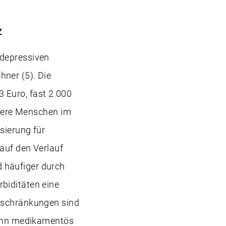
z
 depressiven
ner (5). Die
 Euro, fast 2 000
ältere Menschen im
sierung für
 auf den Verlauf
 häufiger durch
biditäten eine
inschränkungen sind
 kann medikamentös