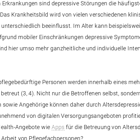
 Erkrankungen sind depressive Störungen die häufigst
 Das Krankheitsbild wird von vielen verschiedenen kli
nterschiedlich beeinflusst. Im Alter kann beispielsweis
aufgrund mobiler Einschränkungen depressive Symptome
d hier umso mehr ganzheitliche und individuelle Inte
l pflegebedürftige Personen werden innerhalb eines me
etreut (3, 4). Nicht nur die Betroffenen selbst, sonder
 sowie Angehörige können daher durch Altersdepressi
unehmend von digitalen Versorgungsangeboten profiti
Health-Angebote wie
Apps
für die Betreuung von Alters
e Arbeit von Pflegefachpersonen?