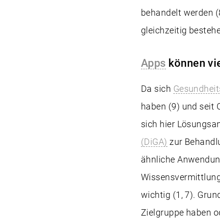
behandelt werden (8
gleichzeitig beste
Apps
können vie
Da sich
Gesundheit
haben (9) und seit 
sich hier Lösungsan
(DiGA)
zur Behandl
ähnliche Anwendung
Wissensvermittlun
wichtig (1, 7). Gru
Zielgruppe haben od