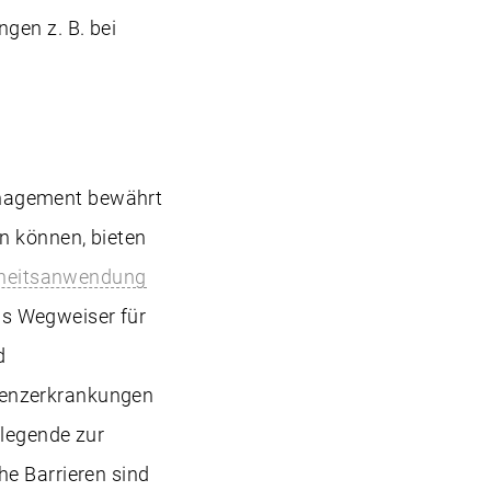
gen z. B. bei
nagement bewährt
n können, bieten
dheitsanwendung
s Wegweiser für
d
menzerkrankungen
legende zur
he Barrieren sind