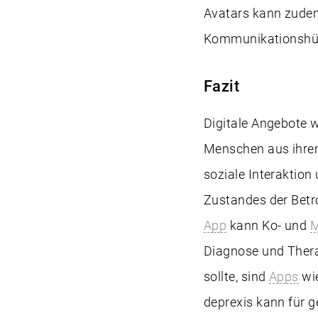
Avatars kann zudem
Kommunikationshür
Fazit
Digitale Angebote 
Menschen aus ihrem
soziale Interaktio
Zustandes der Betr
App
kann Ko- und
M
Diagnose und Ther
sollte, sind
Apps
wie
deprexis kann für 