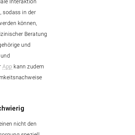
iale Interaktion
, sodass in der
 werden können,
izinischer Beratung
ngehörige und
 und
r
App
kann zudem
samkeitsnachweise
chwierig
inen nicht den
sorgung speziell