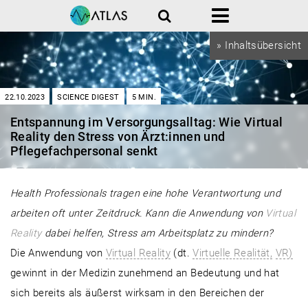
Suche
Menü
» Inhaltsübersicht
22.10.2023
SCIENCE DIGEST
5
MIN.
Entspannung im Versorgungsalltag: Wie Virtual
Reality den Stress von Ärzt:innen und
Pflegefachpersonal senkt
Health Professionals tragen eine hohe Verantwortung und
arbeiten oft unter Zeitdruck. Kann die Anwendung von
Virtual
Reality
dabei helfen, Stress am Arbeitsplatz zu mindern?
Die Anwendung von
Virtual Reality
(dt.
Virtuelle Realität,
VR)
gewinnt in der Medizin zunehmend an Bedeutung und hat
sich bereits als äußerst wirksam in den Bereichen der