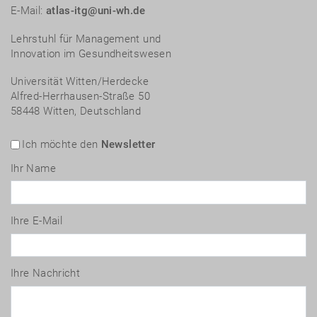
E-Mail:
atlas-itg@uni-wh.de
Lehrstuhl für Management und
Innovation im Gesundheitswesen
Universität Witten/Herdecke
Alfred-Herrhausen-Straße 50
58448 Witten, Deutschland
Ich möchte den
Newsletter
Ihr Name
Ihre E-Mail
Ihre Nachricht