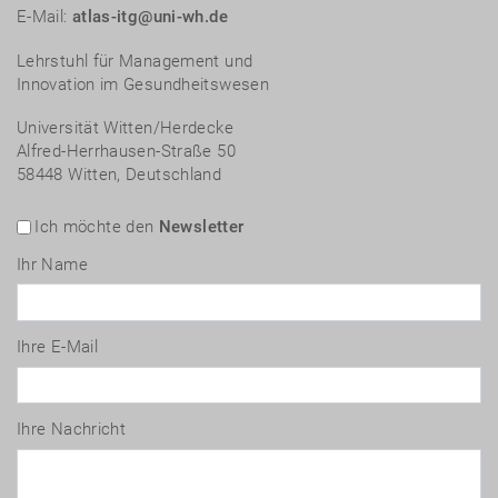
E-Mail:
atlas-itg@uni-wh.de
Lehrstuhl für Management und
Innovation im Gesundheitswesen
Universität Witten/Herdecke
Alfred-Herrhausen-Straße 50
58448 Witten, Deutschland
Ich möchte den
Newsletter
Ihr Name
Ihre E-Mail
Ihre Nachricht