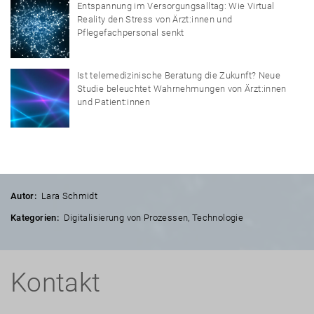
Entspannung im Versorgungsalltag: Wie Virtual
Reality den Stress von Ärzt:innen und
Pflegefachpersonal senkt
Ist telemedizinische Beratung die Zukunft? Neue
Studie beleuchtet Wahrnehmungen von Ärzt:innen
und Patient:innen
Autor:
Lara Schmidt
Kategorien:
Digitalisierung von Prozessen
,
Technologie
Kontakt