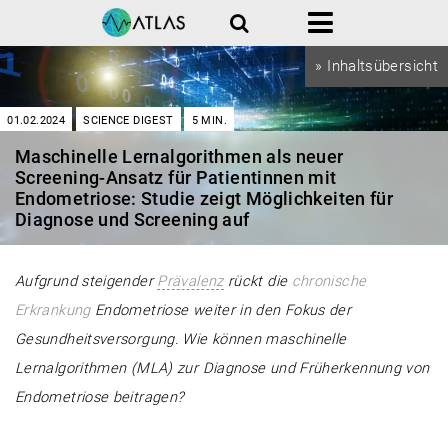
Suche
Menü
» Inhaltsübersicht
01.02.2024
SCIENCE DIGEST
5
MIN.
Maschinelle Lernalgorithmen als neuer
Screening-Ansatz für Patientinnen mit
Endometriose: Studie zeigt Möglichkeiten für
Diagnose und Screening auf
Aufgrund steigender
Prävalenz
rückt die
chronische
Erkrankung
Endometriose weiter in den Fokus der
Gesundheitsversorgung. Wie können maschinelle
Lernalgorithmen (MLA) zur Diagnose und Früherkennung von
Endometriose beitragen?