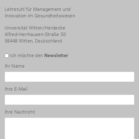
Lehrstuhl für Management und
Innovation im Gesundheitswesen
Universität Witten/Herdecke
Alfred-Herrhausen-Straße 50
58448 Witten, Deutschland
Ich möchte den
Newsletter
Ihr Name
Ihre E-Mail
Ihre Nachricht