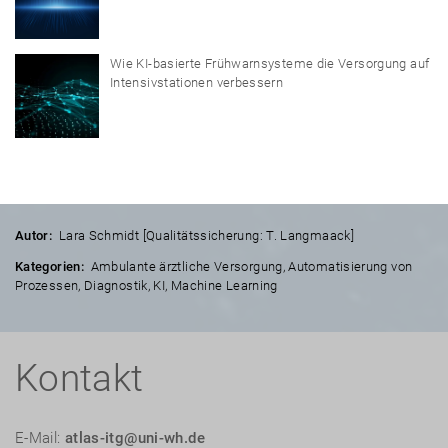
Wie KI-basierte Frühwarnsysteme die Versorgung auf
Intensivstationen verbessern
Autor:
Lara Schmidt [Qualitätssicherung: T. Langmaack]
Kategorien:
Ambulante ärztliche Versorgung
,
Automatisierung von
Prozessen
,
Diagnostik
,
KI
,
Machine Learning
Kontakt
E-Mail:
atlas-itg@uni-wh.de