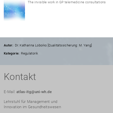
The invisible work in GP telemedicine consultations
Autor:
Dr. Katharina Loboiko [Qualitätssicherung: M. Yang]
Kategorie:
Regulatorik
Kontakt
E-Mail:
atlas-itg@uni-wh.de
Lehrstuhl für Management und
Innovation im Gesundheitswesen