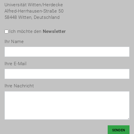
Universität Witten/Herdecke
Alfred-Herrhausen-Straße 50
58448 Witten, Deutschland
Ich möchte den
Newsletter
Ihr Name
Ihre E-Mail
Ihre Nachricht
SENDEN