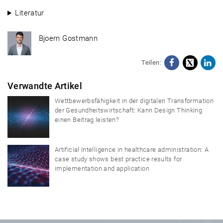
Literatur
Bjoern Gostmann
Teilen:
Facebo
X
Li
Verwandte Artikel
Wettbewerbsfähigkeit in der digitalen Transformation
der Gesundheitswirtschaft: Kann Design Thinking
einen Beitrag leisten?
Artificial Intelligence in healthcare administration: A
case study shows best practice results for
implementation and application