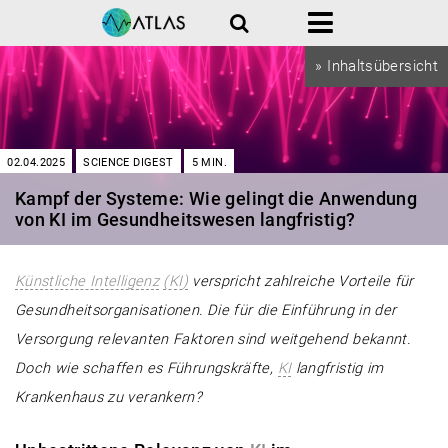
Suche
Menü
» Inhaltsübersicht
02.04.2025
SCIENCE DIGEST
5
MIN.
Kampf der Systeme: Wie gelingt die Anwendung
von KI im Gesundheitswesen langfristig?
Künstliche Intelligenz
(KI)
verspricht zahlreiche Vorteile für
Gesundheitsorganisationen. Die für die Einführung in der
Versorgung relevanten Faktoren sind weitgehend bekannt.
Doch wie schaffen es Führungskräfte,
KI
langfristig im
Krankenhaus zu verankern?