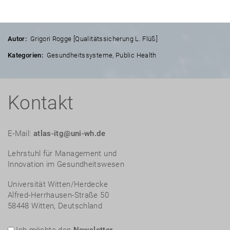
Autor:
Grigori Rogge [Qualitätssicherung L. Flüß]
Kategorien:
Gesundheitssysteme
,
Public Health
Kontakt
E-Mail:
atlas-itg@uni-wh.de
Lehrstuhl für Management und
Innovation im Gesundheitswesen
Universität Witten/Herdecke
Alfred-Herrhausen-Straße 50
58448 Witten, Deutschland