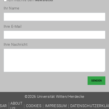
Ich möchte den
Newsletter
Ihr Name
Ihre E-Mail
Ihre Nachricht
SENDEN
©2026 Universität Witten/Herdecke
ABOUT
SAR
COOKIES
IMPRESSUM
DATENSCHUTZERKLÄ
US