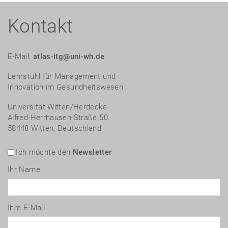
Kontakt
E-Mail:
atlas-itg@uni-wh.de
Lehrstuhl für Management und
Innovation im Gesundheitswesen
Universität Witten/Herdecke
Alfred-Herrhausen-Straße 50
58448 Witten, Deutschland
Ich möchte den
Newsletter
Ihr Name
Ihre E-Mail