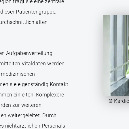
gion trägt sie eine zentrale
 dieser Patientengruppe,
rchschnittlich alten
ren Aufgabenverteilung
mittelten Vitaldaten werden
n medizinischen
men sie eigenständig Kontakt
hmen einleiten. Komplexere
©
Kardio
rden zur weiteren
en weitergeleitet. Durch
s nichtärztlichen Personals