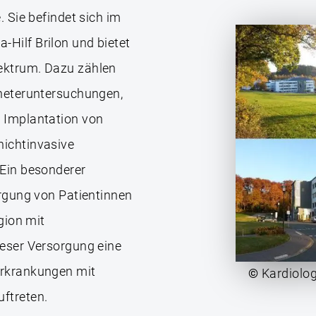
. Sie befindet sich im
Hilf Brilon und bietet
ektrum. Dazu zählen
theteruntersuchungen,
 Implantation von
nichtinvasive
 Ein besonderer
orgung von Patientinnen
gion mit
ieser Versorgung eine
Erkrankungen mit
©
Kardiolog
ftreten.