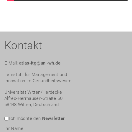
Kontakt
E-Mail:
atlas-itg@uni-wh.de
Lehrstuhl für Management und
Innovation im Gesundheitswesen
Universität Witten/Herdecke
Alfred-Herrhausen-Straße 50
58448 Witten, Deutschland
Ich möchte den
Newsletter
Ihr Name