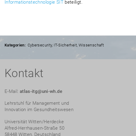
Informationstechnologie SIT
beteiligt.
Kategorien:
Cybersecurity
,
IT-Sicherheit
,
Wissenschaft
Kontakt
E-Mail:
atlas-itg@uni-wh.de
Lehrstuhl für Management und
Innovation im Gesundheitswesen
Universität Witten/Herdecke
Alfred-Herrhausen-Straße 50
58448 Witten, Deutschland