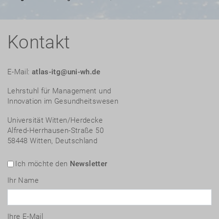
Kontakt
E-Mail:
atlas-itg@uni-wh.de
Lehrstuhl für Management und
Innovation im Gesundheitswesen
Universität Witten/Herdecke
Alfred-Herrhausen-Straße 50
58448 Witten, Deutschland
Ich möchte den
Newsletter
Ihr Name
Ihre E-Mail