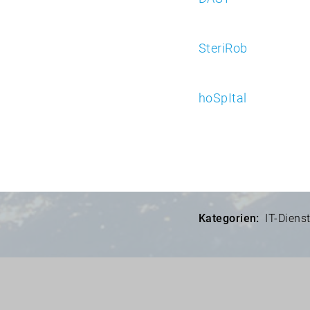
SteriRob
hoSpItal
Kategorien:
IT-Dienst