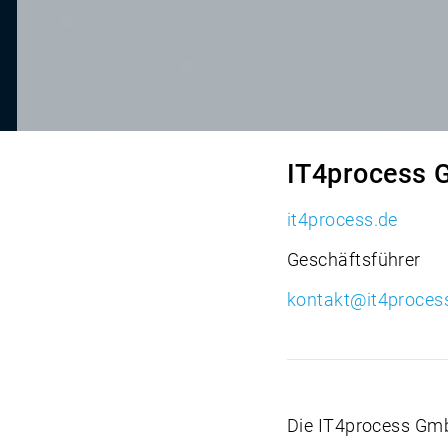
IT4process
it4process.de
Geschäftsführer
kontakt@it4proces
Die IT4process Gmb