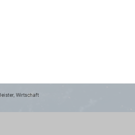
leister
,
Wirtschaft