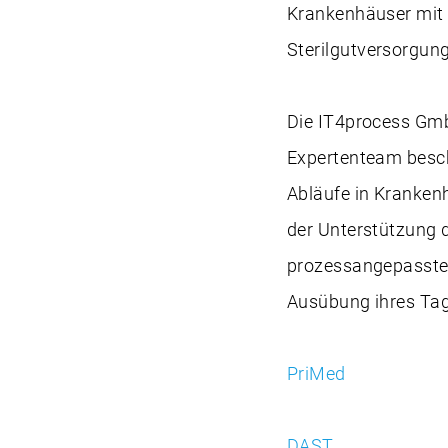
Krankenhäuser mit
Sterilgutversorgu
Die IT4process Gmb
Expertenteam besch
Abläufe in Kranke
der Unterstützung 
prozessangepasste 
Ausübung ihres Tag
PriMed
DAST