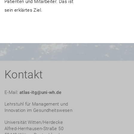
Patienten und Mitarbeiter. Das ist
sein erklärtes Ziel.
Kontakt
E-Mail:
atlas-itg@uni-wh.de
Lehrstuhl für Management und
Innovation im Gesundheitswesen
Universität Witten/Herdecke
Alfred-Herrhausen-Straße 50