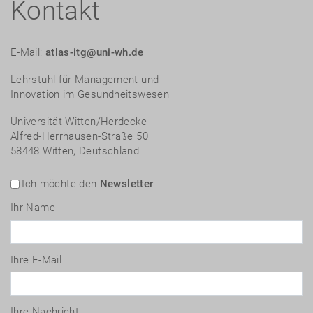
Kontakt
E-Mail:
atlas-itg@uni-wh.de
Lehrstuhl für Management und
Innovation im Gesundheitswesen
Universität Witten/Herdecke
Alfred-Herrhausen-Straße 50
58448 Witten, Deutschland
Ich möchte den
Newsletter
Ihr Name
Ihre E-Mail
Ihre Nachricht