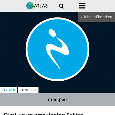
Suche
Menü
» Inhaltsübersicht
PARTNER
STECKBRIEF
medipee