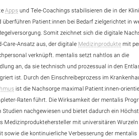
te
Apps
und Tele-Coachings stabilisieren die in der Klin
 überführen Patient:innen bei Bedarf zielgerichtet in w
egelversorgung. Somit zeichnet sich die digitale Nach
-Care-Ansatz aus, der digitale
Medizinprodukte
mit pe
hpersonal verknüpft. mentalis setzt nahtlos an die
ung an, da sie technisch und prozessual in den Entla
griert ist. Durch den Einschreibeprozess im Krankenha
thmus
ist die Nachsorge maximal Patient:innen-orienti
leter-Raten führt. Die Wirksamkeit der mentalis Pro
n Studien nachgewiesen und bietet dadurch ein Höchs
Als Medizinproduktehersteller mit universitären Wurzeln
t sowie die kontinuierliche Verbesserung der mentalis