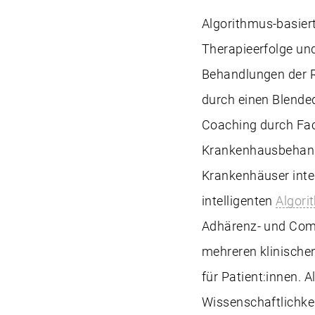
Algorithmus-basier
Therapieerfolge und
Behandlungen der R
durch einen Blended
Coaching durch Fac
Krankenhausbehandl
Krankenhäuser inte
intelligenten
Algori
Adhärenz- und Comp
mehreren klinische
für Patient:innen. 
Wissenschaftlichkei