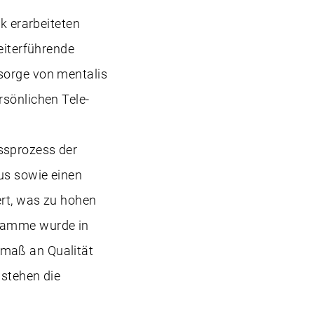
ik erarbeiteten
eiterführende
sorge von mentalis
rsönlichen Tele-
ssprozess der
us sowie einen
ert, was zu hohen
gramme wurde in
tmaß an Qualität
 stehen die