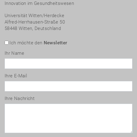
Innovation im Gesundheitswesen
Universität Witten/Herdecke
Alfred-Herrhausen-Straße 50
58448 Witten, Deutschland
Ich möchte den
Newsletter
Ihr Name
Ihre E-Mail
Ihre Nachricht