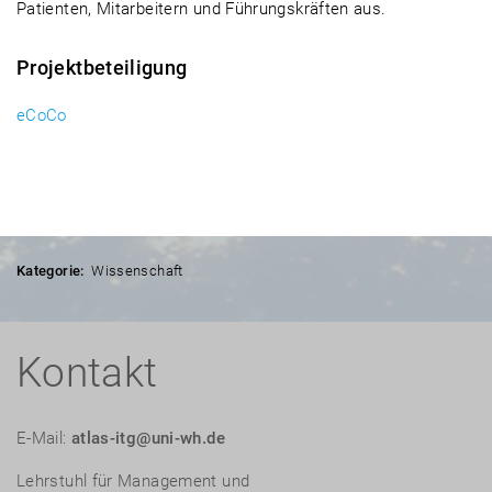
Patienten, Mitarbeitern und Führungskräften aus.
Projektbeteiligung
eCoCo
Kategorie:
Wissenschaft
Kontakt
E-Mail:
atlas-itg@uni-wh.de
Lehrstuhl für Management und