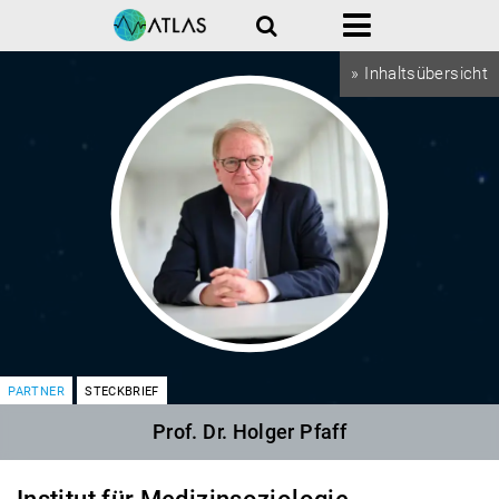
Suche
Menü
» Inhaltsübersicht
PARTNER
STECKBRIEF
Prof. Dr. Holger Pfaff