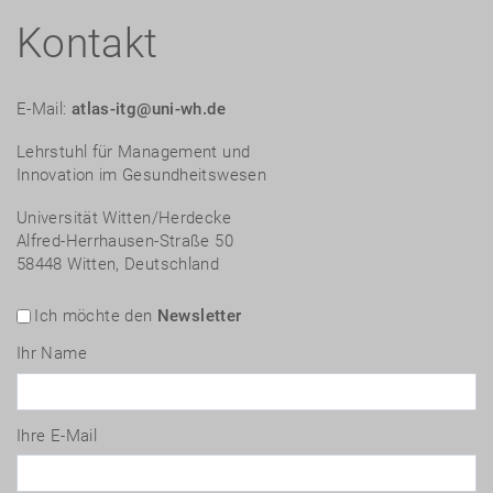
Kontakt
E-Mail:
atlas-itg@uni-wh.de
Lehrstuhl für Management und
Innovation im Gesundheitswesen
Universität Witten/Herdecke
Alfred-Herrhausen-Straße 50
58448 Witten, Deutschland
Ich möchte den
Newsletter
Ihr Name
Ihre E-Mail