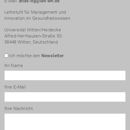
E-Mail:
atlas-itg@uni-wh.de
Lehrstuhl für Management und
Innovation im Gesundheitswesen
Universität Witten/Herdecke
Alfred-Herrhausen-Straße 50
58448 Witten, Deutschland
Ich möchte den
Newsletter
Ihr Name
Ihre E-Mail
Ihre Nachricht