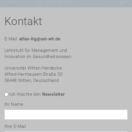
Kontakt
E-Mail:
atlas-itg@uni-wh.de
Lehrstuhl für Management und
Innovation im Gesundheitswesen
Universität Witten/Herdecke
Alfred-Herrhausen-Straße 50
58448 Witten, Deutschland
Ich möchte den
Newsletter
Ihr Name
Ihre E-Mail