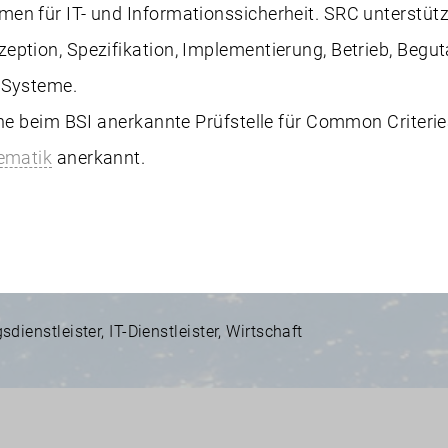
en für IT- und Informationssicherheit. SRC unterstüt
eption, Spezifikation, Implementierung, Betrieb, Begu
 Systeme.
ine beim BSI anerkannte Prüfstelle für Common Criteriea
ematik
anerkannt.
sdienstleister
,
IT-Dienstleister
,
Wirtschaft