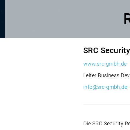
SRC Securit
www.src-gmbh.de
Leiter Business De
info@src-gmbh.de
Die SRC Security R