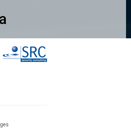
a
iges