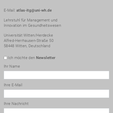
E-Mail:
atlas-itg@uni-wh.de
Lehrstuhl für Management und
Innovation im Gesundheitswesen
Universität Witten/Herdecke
Alfred-Herrhausen-Straße 50
58448 Witten, Deutschland
Ich möchte den
Newsletter
Ihr Name
Ihre E-Mail
Ihre Nachricht