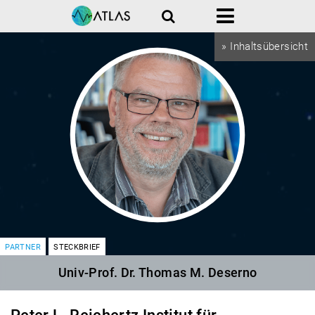
Suche
Menü
» Inhaltsübersicht
PARTNER
STECKBRIEF
Univ-Prof. Dr. Thomas M. Deserno