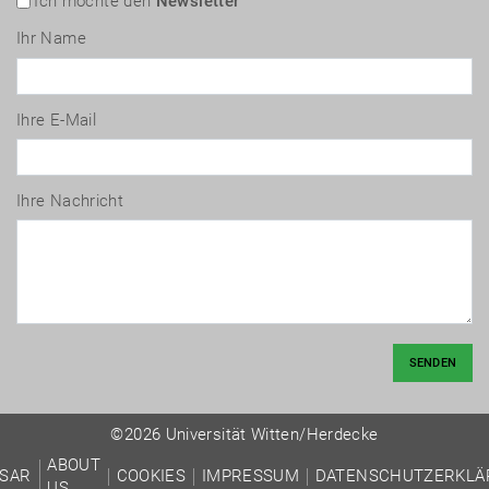
Ich möchte den
Newsletter
Ihr Name
Ihre E-Mail
Ihre Nachricht
SENDEN
©2026 Universität Witten/Herdecke
ABOUT
SAR
COOKIES
IMPRESSUM
DATENSCHUTZERKLÄ
US