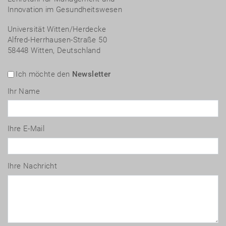
Innovation im Gesundheitswesen
Universität Witten/Herdecke
Alfred-Herrhausen-Straße 50
58448 Witten, Deutschland
Ich möchte den
Newsletter
Ihr Name
Ihre E-Mail
Ihre Nachricht