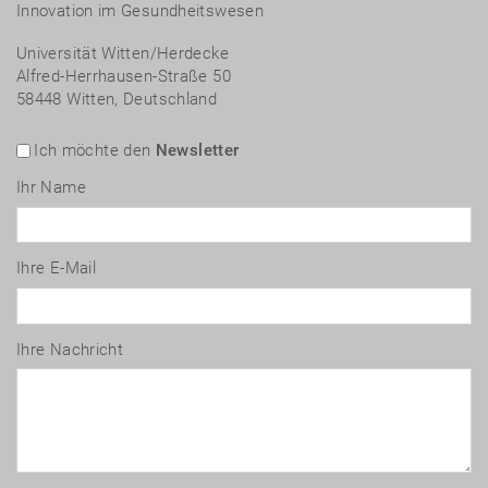
Innovation im Gesundheitswesen
Universität Witten/Herdecke
Alfred-Herrhausen-Straße 50
58448 Witten, Deutschland
Ich möchte den
Newsletter
Ihr Name
Ihre E-Mail
Ihre Nachricht