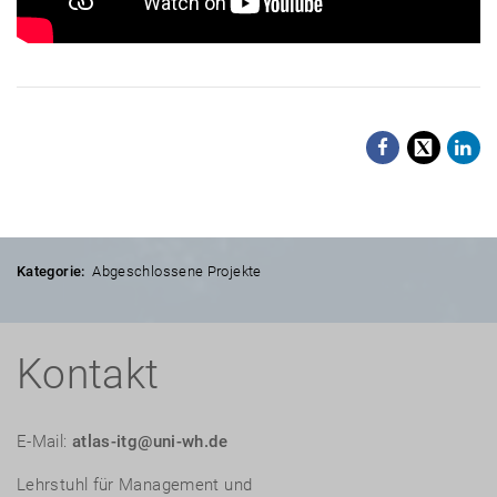
Facebo
X
Li
Kategorie:
Abgeschlossene Projekte
Kontakt
E-Mail:
atlas-itg@uni-wh.de
Lehrstuhl für Management und