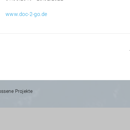
www.doc-2-go.de
ssene Projekte