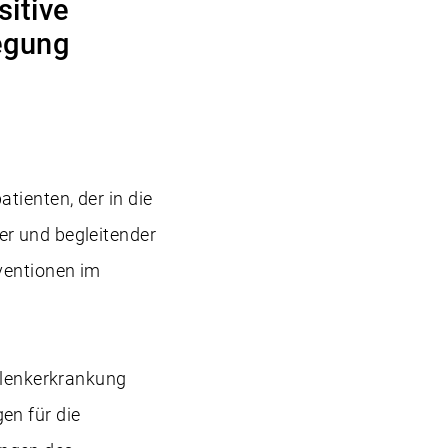
sitive
egung
tienten, der in die
er und begleitender
rventionen im
Gelenkerkrankung
en für die