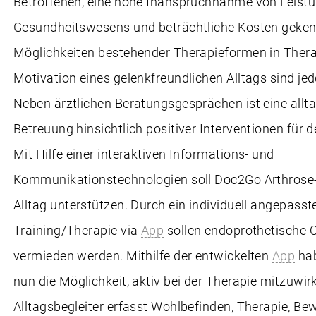
Betroffenen, eine hohe Inanspruchnahme von Leist
Gesundheitswesens und beträchtliche Kosten geken
Möglichkeiten bestehender Therapieformen in Thera
Motivation eines gelenkfreundlichen Alltags sind je
Neben ärztlichen Beratungsgesprächen ist eine allt
Betreuung hinsichtlich positiver Interventionen für d
Mit Hilfe einer interaktiven Informations- und
Kommunikationstechnologien soll Doc2Go Arthrose-
Alltag unterstützen. Durch ein individuell angepasst
Training/Therapie via
App
sollen endoprothetische 
vermieden werden. Mithilfe der entwickelten
App
hab
nun die Möglichkeit, aktiv bei der Therapie mitzuwirk
Alltagsbegleiter erfasst Wohlbefinden, Therapie, Bew