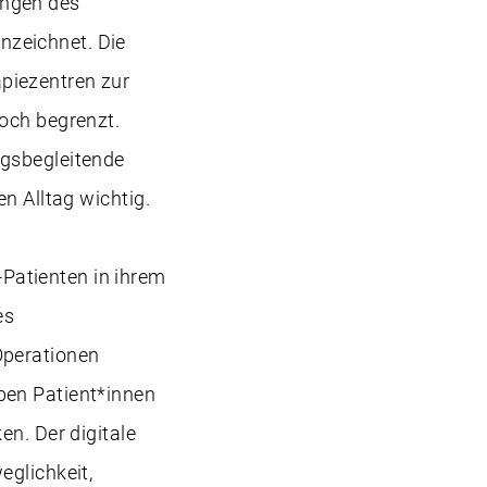
ungen des
nzeichnet. Die
piezentren zur
doch begrenzt.
agsbegleitende
en Alltag wichtig.
Patienten in ihrem
es
Operationen
en Patient*innen
en. Der digitale
eglichkeit,