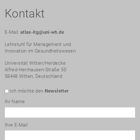
Kontakt
E-Mail:
atlas-itg@uni-wh.de
Lehrstuhl für Management und
Innovation im Gesundheitswesen
Universität Witten/Herdecke
Alfred-Herrhausen-Straße 50
58448 Witten, Deutschland
Ich möchte den
Newsletter
Ihr Name
Ihre E-Mail