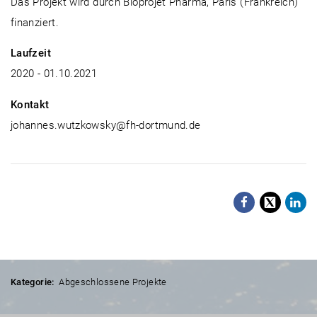
Das Projekt wird durch Bioprojet Pharma, Paris (Frankreich)
finanziert.
Laufzeit
2020 - 01.10.2021
Kontakt
johannes.wutzkowsky@fh-dortmund.de
Facebo
X
Li
Kategorie:
Abgeschlossene Projekte