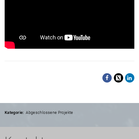
Facebo
X
Li
Kategorie:
Abgeschlossene Projekte