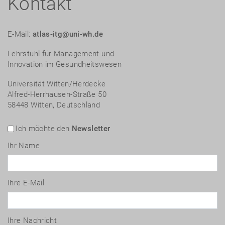
Kontakt
E-Mail:
atlas-itg@uni-wh.de
Lehrstuhl für Management und
Innovation im Gesundheitswesen
Universität Witten/Herdecke
Alfred-Herrhausen-Straße 50
58448 Witten, Deutschland
Ich möchte den
Newsletter
Ihr Name
Ihre E-Mail
Ihre Nachricht