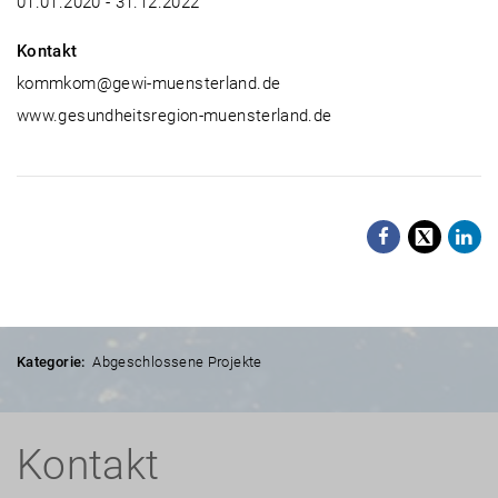
01.01.2020 - 31.12.2022
Kontakt
kommkom@gewi-muensterland.de
www.gesundheitsregion-muensterland.de
Facebo
X
Li
Kategorie:
Abgeschlossene Projekte
Kontakt