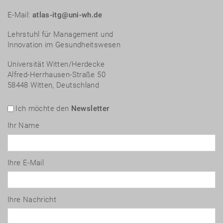
E-Mail:
atlas-itg@uni-wh.de
Lehrstuhl für Management und
Innovation im Gesundheitswesen
Universität Witten/Herdecke
Alfred-Herrhausen-Straße 50
58448 Witten, Deutschland
Ich möchte den
Newsletter
Ihr Name
Ihre E-Mail
Ihre Nachricht