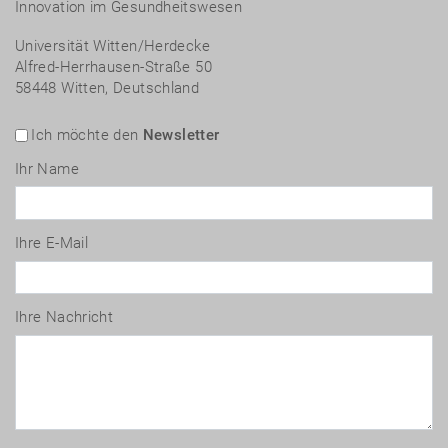
Innovation im Gesundheitswesen
Universität Witten/Herdecke
Alfred-Herrhausen-Straße 50
58448 Witten, Deutschland
Ich möchte den
Newsletter
Ihr Name
Ihre E-Mail
Ihre Nachricht