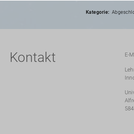
Kategorie:
Abgeschlo
Kontakt
E-M
Leh
Inn
Uni
Alf
584