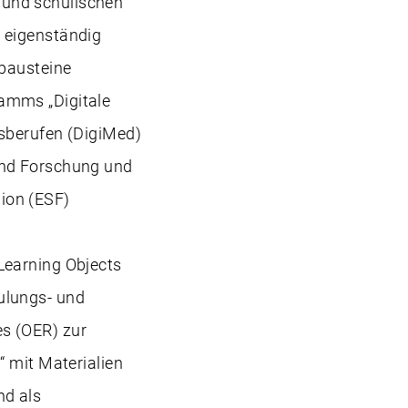
 und schulischen
 eigenständig
bausteine
amms „Digitale
tsberufen (DigiMed)
und Forschung und
ion (ESF)
Learning Objects
ulungs- und
s (OER) zur
“ mit Materialien
nd als