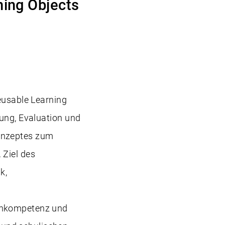
ning Objects
Reusable Learning
lung, Evaluation und
konzeptes zum
 Ziel des
k,
ienkompetenz und