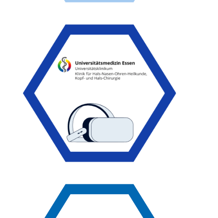
Zur Case Study
vollständig digitalisierten Abläufen.
Ganzheitlich digitalisierte Klinik mit Smart OP und