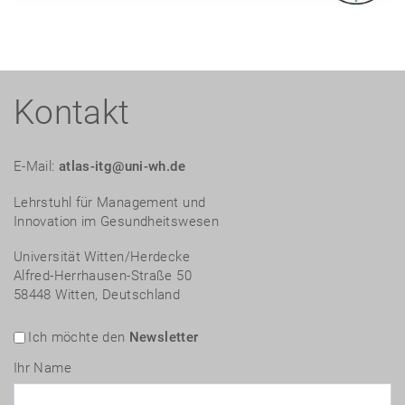
Kontakt
E-Mail:
atlas-itg@uni-wh.de
Lehrstuhl für Management und
Innovation im Gesundheitswesen
Universität Witten/Herdecke
Alfred-Herrhausen-Straße 50
58448 Witten, Deutschland
Ich möchte den
Newsletter
Ihr Name