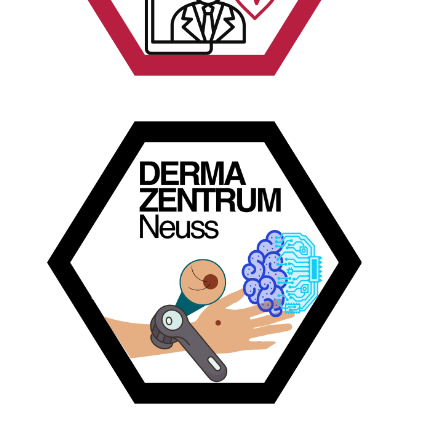
Etabliert Telemonitoring früh in der
Zur Case Study
einsetzt.
und für eine verbesserte diagnostische Präzision
Hautscanning zur Früherkennung von Hautkrebs
digitale Bildgebung, die KI-gestütztes
Dermatologische Klinik mit Spezialisierung auf