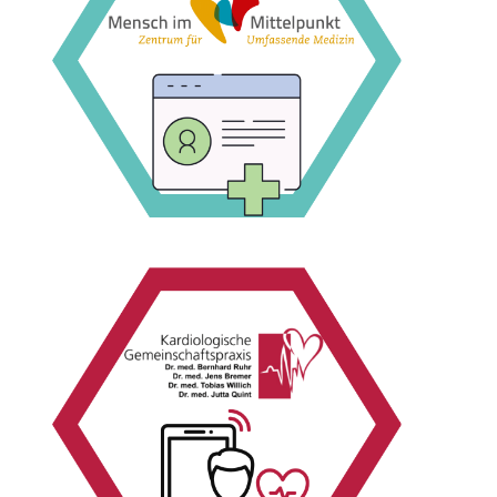
Zur Case Study
vernetzt.
Krankenhäuser und Arztpraxen in der Region
die digitale Gesundheitsplattform OWL ein, die
Das ÜBAG Zentrum für Umfassende Medizin setzt
Zur Case Study
ländlichen Raum.
Herzinsuffizienzpatienten strukturiert im
Regelversorgung und betreut hunderte