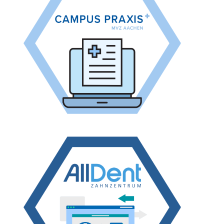
Zur Case Study
digitale Arbeitsabläufe.
tomedo, Idana, Videosprechstunden und iPads für
Das MVZ Aachen Campus Praxis integriert
Zur Case Study
Druck und digitaler Bildgebung (Intraoralscanner).