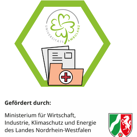
Zur Case Study
Behandlungsdokumentation und Arzt-Notizen.
Uniambulanz mit digitalem Vollzugang zu
OpenNotes als Vorreiterkonzept in Deutschland –