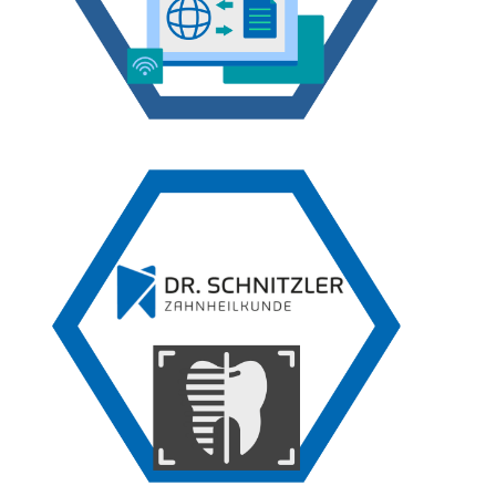
Workflow-Management (Doctolib, MedKit), 3D-
AllDent ist eine Dental-Servicekette mit digitalem
Zur Case Study
zum praxiseigenen 3D-Druck.
digitaler Behandlungskette von der Diagnostik bis
Familiengeführte Zahnarztpraxis mit vollständig