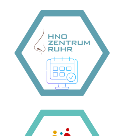
Zur Case Study
Arbeitsabläufe.
Selbst-Check-in-Terminals für digitale
Gemeinschaftspraxis, nutzt Dubidoc, Idana und
HNO-Zentrum Ruhr, eine HNO-