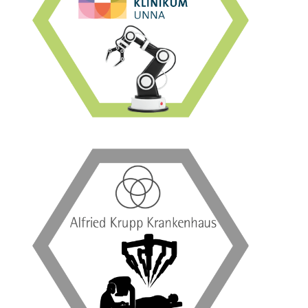
Mako-Roboters in der Orthopädie aus.
hohe Effizienz und Qualität beim Einsatz des
Das Christliche Klinikum Unna zeichnet sich durch
Zur Case Study
und schonendere Eingriffe.
robotergestützter Viszeralchirurgie für präzisere
Eine der bundesweit ersten Kliniken mit