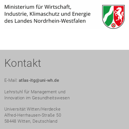
Kontakt
E-Mail:
atlas-itg@uni-wh.de
Lehrstuhl für Management und
Innovation im Gesundheitswesen
Universität Witten/Herdecke
Alfred-Herrhausen-Straße 50
58448 Witten, Deutschland