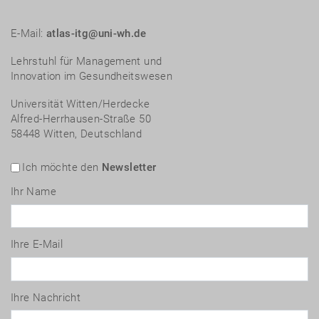
E-Mail:
atlas-itg@uni-wh.de
Lehrstuhl für Management und
Innovation im Gesundheitswesen
Universität Witten/Herdecke
Alfred-Herrhausen-Straße 50
58448 Witten, Deutschland
Ich möchte den
Newsletter
Ihr Name
Ihre E-Mail
Ihre Nachricht